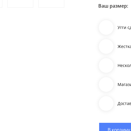
Ваш размер:
Угги 
Жестк
Неско
Магаз
Доста
В корзину